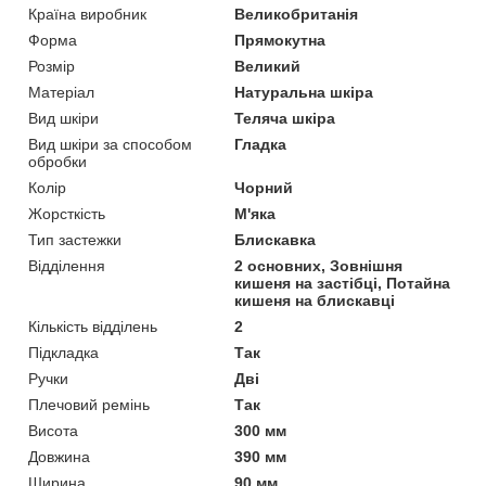
Країна виробник
Великобританія
Форма
Прямокутна
Розмір
Великий
Матеріал
Натуральна шкіра
Вид шкіри
Теляча шкіра
Вид шкіри за способом
Гладка
обробки
Колір
Чорний
Жорсткість
М'яка
Тип застежки
Блискавка
Відділення
2 основних, Зовнішня
кишеня на застібці, Потайна
кишеня на блискавці
Кількість відділень
2
Підкладка
Так
Ручки
Дві
Плечовий ремінь
Так
Висота
300 мм
Довжина
390 мм
Ширина
90 мм