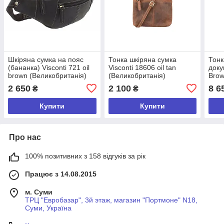
Шкіряна сумка на пояс
Тонка шкіряна сумка
Тонк
(бананка) Visconti 721 oil
Visconti 18606 oil tan
доку
brown (Великобританія)
(Великобританія)
Brow
2 650
2 100
8 6
₴
₴
Купити
Купити
Про нас
100% позитивних з 158 відгуків за рік
Працює з 14.08.2015
м. Суми
ТРЦ "Евробазар", 3й этаж, магазин "Портмоне" N18,
Суми, Україна