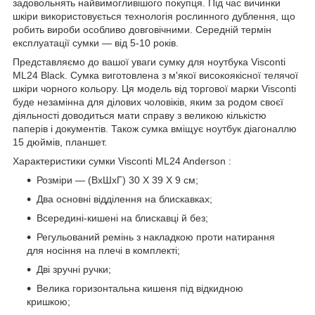
задовольнять найвимогливішого покупця. Під час вичинки
шкіри використовується технологія рослинного дублення, що
робить вироби особливо довговічними. Середній термін
експлуатації сумки — від 5-10 років.
Представляємо до вашої уваги сумку для ноутбука Visconti
ML24 Black. Сумка виготовлена з м'якої високоякісної телячої
шкіри чорного кольору. Ця модель від торгової марки Visconti
буде незамінна для ділових чоловіків, яким за родом своєї
діяльності доводиться мати справу з великою кількістю
паперів і документів. Також сумка вміщує ноутбук діагоналлю
15 дюймів, планшет.
Характеристики сумки Visconti ML24 Anderson :
Розміри — (ВхШхГ) 30 Х 39 Х 9 см;
Два основні відділення на блискавках;
Всередині-кишені на блискавці й без;
Регульований ремінь з накладкою проти натирання
для носіння на плечі в комплекті;
Дві зручні ручки;
Велика горизонтальна кишеня під відкидною
кришкою;