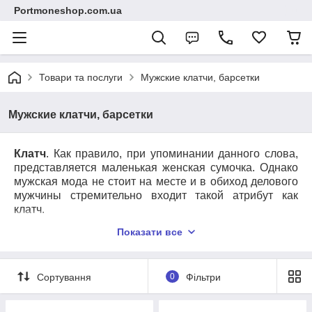
Portmoneshop.com.ua
Товари та послуги
Мужские клатчи, барсетки
Мужские клатчи, барсетки
Клатч
. Как правило, при упоминании данного слова,
представляется маленькая женская сумочка. Однако
мужская мода не стоит на месте и в обиход делового
мужчины стремительно входит такой атрибут как
клатч.
Итак, что же это? В переводе с английского «
clutch
»
Показати все
означает «зажать». И то действительно так, потому
как в нем нет ни ремешков, ни ручек, за которые клатч
можно было бы носить. Он скорее напоминает
Сортування
0
Фільтри
маленькую сумку, в которой можно носить самые
необходимые вещи: ключи, портмоне, возможно