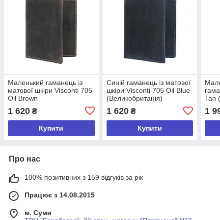
Маленький гаманець із
Синій гаманець із матової
Мале
матової шкіри Visconti 705
шкіри Visconti 705 Oil Blue
гама
Oil Brown
(Великобританія)
Tan 
(Великобританія)
1 620
1 620
1 9
₴
₴
Купити
Купити
Про нас
100% позитивних з 159 відгуків за рік
Працює з 14.08.2015
м. Суми