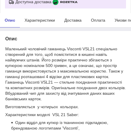
Доступна доставка
Опис
Характеристики
Доставка
Оплата
Умови п
Опис
Маленький чоловічий гаманець Visconti VSL21 спеціально
створений для того, щоб поміститися в кишені навіть
найвужчих штанів. Його розміри практично збігаються з
купюрою номіналом 500 гривен, а це означає, що простір
гаманця використовується з максимальною користю. Також у
гаманці розташовані 4 відсіки для пластикових карток.
Гаманець Visconti VSL21 — стильне поєднання практичності
та компактних розмірів. Оригінальне поєднання двох кольорів.
Вбудований чип для захисту від зчитування даних ваших
банківських карток.
Виготовляється у чотирьох кольорах.
Характеристики моделі VSL 21 Saber:
Один відділ для купюр із тканинною підкладкою,
брендованою логотипами 'Visconti',