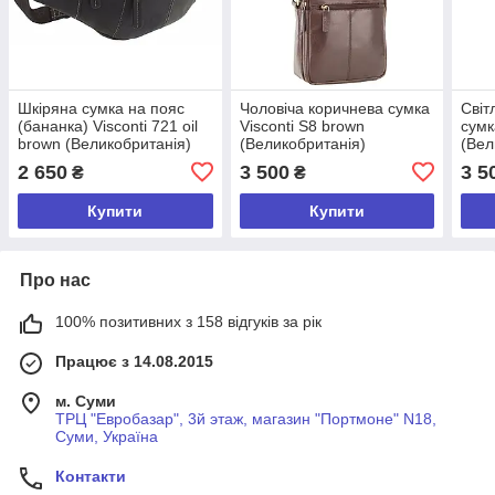
Шкіряна сумка на пояс
Чоловіча коричнева сумка
Світ
(бананка) Visconti 721 oil
Visconti S8 brown
сумк
brown (Великобританія)
(Великобританія)
(Вел
2 650
3 500
3 5
₴
₴
Купити
Купити
Про нас
100% позитивних з 158 відгуків за рік
Працює з 14.08.2015
м. Суми
ТРЦ "Евробазар", 3й этаж, магазин "Портмоне" N18,
Суми, Україна
Контакти