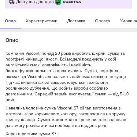
Доступна доставка
Опис
Характеристики
Доставка
Оплата
Умови п
Опис
Компанія Visconti понад 20 років виробляє шкіряні сумки та
портфелі найвищої якості. Всі моделі поєднують у собі
англійський смак, довговічність і надійність
багатофункціональність і практичність. Сумка, портфель,
рюкзак від Visconti задовольнять найвимогливішого покупця.
Під час вичинки шкіри використовується технологія
рослинного дублення, що робить вироби особливо
довговічними. Середній термін експлуатації сумки — від 5-10
років.
Невелика чоловіча сумка Visconti S7 oil tan виготовлена з
матової шкіри коричневого кольору, закривається на зручну
кришку-клапан. Сумка має компактні розміри, але водночас
дає змогу розмістити всі необхідні на щодень речі.
Характеристики сумки S7: