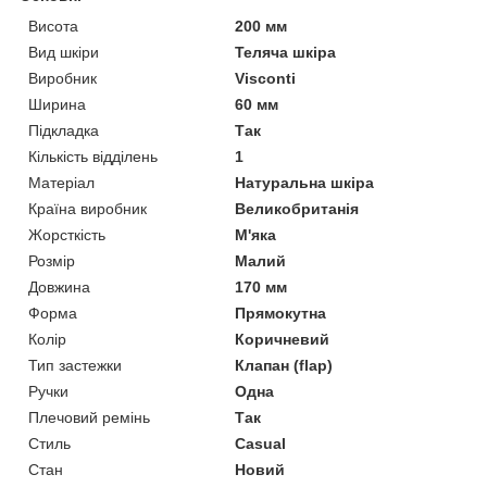
Висота
200 мм
Вид шкіри
Теляча шкіра
Виробник
Visconti
Ширина
60 мм
Підкладка
Так
Кількість відділень
1
Матеріал
Натуральна шкіра
Країна виробник
Великобританія
Жорсткість
М'яка
Розмір
Малий
Довжина
170 мм
Форма
Прямокутна
Колір
Коричневий
Тип застежки
Клапан (flap)
Ручки
Одна
Плечовий ремінь
Так
Стиль
Casual
Стан
Новий