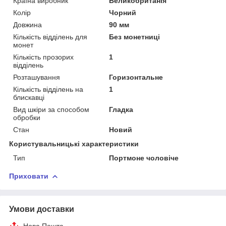
Країна виробник
Великобританія
Колір
Чорний
Довжина
90 мм
Кількість відділень для
Без монетниці
монет
Кількість прозорих
1
відділень
Розташування
Горизонтальне
Кількість відділень на
1
блискавці
Вид шкіри за способом
Гладка
обробки
Стан
Новий
Користувальницькі характеристики
Тип
Портмоне чоловіче
Приховати
Умови доставки
Нова Пошта