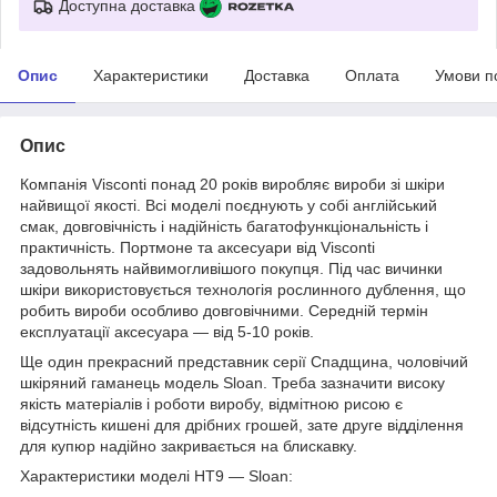
Доступна доставка
Опис
Характеристики
Доставка
Оплата
Умови п
Опис
Компанія Visconti понад 20 років виробляє вироби зі шкіри
найвищої якості. Всі моделі поєднують у собі англійський
смак, довговічність і надійність багатофункціональність і
практичність. Портмоне та аксесуари від Visconti
задовольнять найвимогливішого покупця. Під час вичинки
шкіри використовується технологія рослинного дублення, що
робить вироби особливо довговічними. Середній термін
експлуатації аксесуара — від 5-10 років.
Ще один прекрасний представник серії Спадщина, чоловічий
шкіряний гаманець модель Sloan. Треба зазначити високу
якість матеріалів і роботи виробу, відмітною рисою є
відсутність кишені для дрібних грошей, зате друге відділення
для купюр надійно закривається на блискавку.
Характеристики моделі HT9 — Sloan: