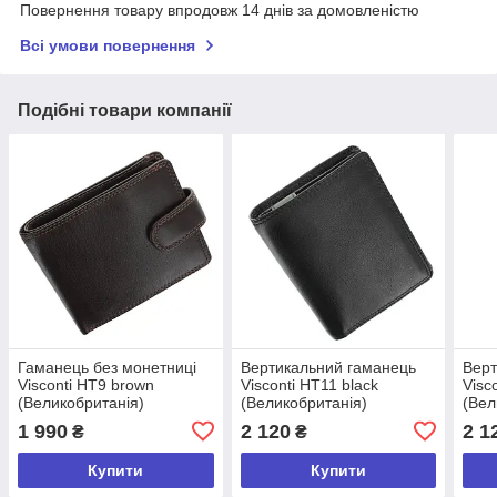
Повернення товару впродовж 14 днів за домовленістю
Всі умови повернення
Подібні товари компанії
Гаманець без монетниці
Вертикальний гаманець
Верт
Visconti HT9 brown
Visconti HT11 black
Visc
(Великобританія)
(Великобританія)
(Вел
1 990
2 120
2 1
₴
₴
Купити
Купити