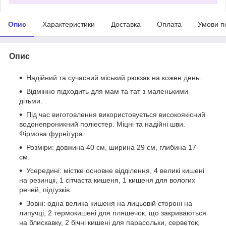
Опис
Характеристики
Доставка
Оплата
Умови п
Опис
Надійний та сучасний міський рюкзак на кожен день.
Відмінно підходить для мам та тат з маленькими
дітьми.
Під час виготовлення використовується високоякісний
водонепроникний поліестер. Міцні та надійні шви.
Фірмова фурнітура.
Розміри: довжина 40 см, ширина 29 см, глибина 17
см.
Усередині: містке основне відділення, 4 великі кишені
на резинціі, 1 сітчаста кишеня, 1 кишеня для вологих
речей, підгузків.
Зовні: одна велика кишеня на лицьовій стороні на
липучці, 2 термокишені для пляшечок, що закриваються
на блискавку, 2 бічні кишені для парасольки, серветок,