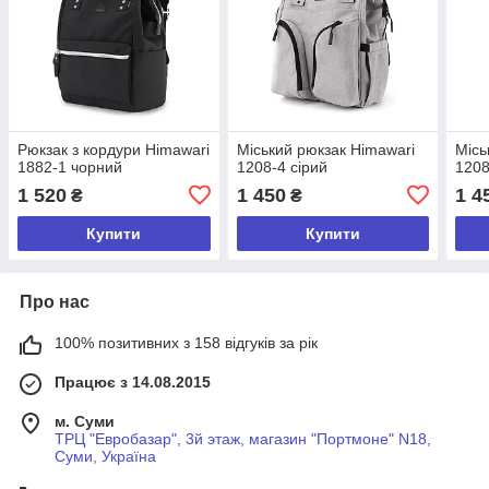
Рюкзак з кордури Himawari
Міський рюкзак Himawari
Місь
1882-1 чорний
1208-4 сірий
1208
1 520
1 450
1 4
₴
₴
Купити
Купити
Про нас
100% позитивних з 158 відгуків за рік
Працює з 14.08.2015
м. Суми
ТРЦ "Евробазар", 3й этаж, магазин "Портмоне" N18,
Суми, Україна