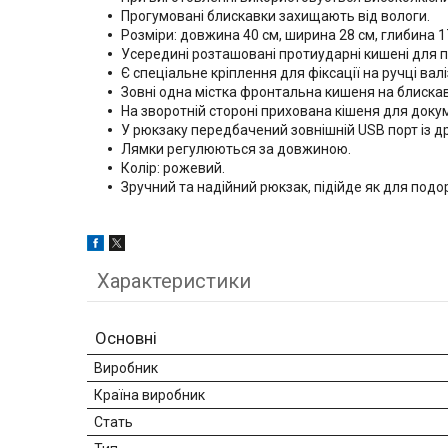
Прогумовані блискавки захищають від вологи.
Розміри: довжина 40 см, ширина 28 см, глибина 1
Усередині розташовані протиударні кишені для пл
Є спеціальне кріплення для фіксації на ручці валі
Зовні одна містка фронтальна кишеня на блискавці 
На зворотній стороні прихована кішеня для докум
У рюкзаку передбачений зовнішній USB порт із д
Лямки регулюються за довжиною.
Колір: рожевий.
Зручний та надійний рюкзак, підійде як для подо
Характеристики
Основні
Виробник
Країна виробник
Стать