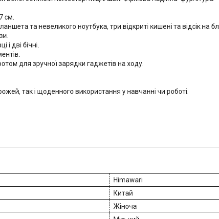
7 см.
аншета та невеликого ноутбука, три відкриті кишені та відсік на бл
зи.
і дві бічні.
ентів.
ротом для зручної зарядки гаджетів на ходу.
рожей, так і щоденного використання у навчанні чи роботі.
Himawari
Китай
Жіноча