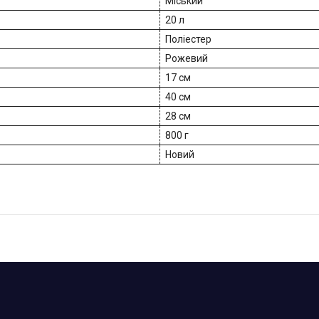
Міський
20 л
Поліестер
Рожевий
17 см
40 см
28 см
800 г
Новий