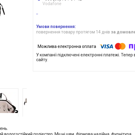
Vodafone
повернення товару протягом 14 днів
за домовл
У компанії підключені електронні платежі. Тепе
сайту.
ень.
й вологостійкий поліестер. Міцні шви. Фірмова надійна фурнітура.