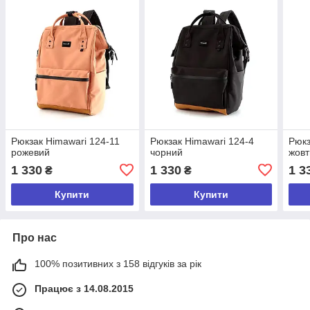
Рюкзак Himawari 124-11
Рюкзак Himawari 124-4
Рюкз
рожевий
чорний
жовт
1 330
1 330
1 3
₴
₴
Купити
Купити
Про нас
100% позитивних з 158 відгуків за рік
Працює з 14.08.2015