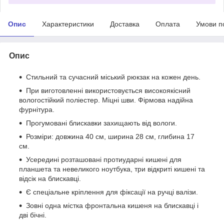
Опис
Характеристики
Доставка
Оплата
Умови п
Опис
Стильний та сучасний міський рюкзак на кожен день.
При виготовленні використовується високоякісний
вологостійкий поліестер. Міцні шви. Фірмова надійна
фурнітура.
Прогумовані блискавки захищають від вологи.
Розміри: довжина 40 см, ширина 28 см, глибина 17
см.
Усередині розташовані протиударні кишені для
планшета та невеликого ноутбука, три відкриті кишені та
відсік на блискавці.
Є спеціальне кріплення для фіксації на ручці валізи.
Зовні одна містка фронтальна кишеня на блискавці і
дві бічні.