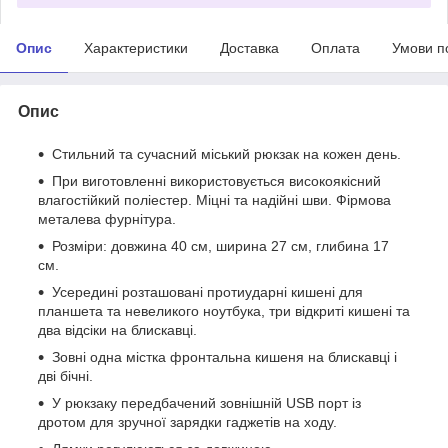
Опис
Характеристики
Доставка
Оплата
Умови п
Опис
Стильний та сучасний міський рюкзак на кожен день.
При виготовленні використовується високоякісний
влагостійкий поліестер. Міцні та надійні шви. Фірмова
металева фурнітура.
Розміри: довжина 40 см, ширина 27 см, глибина 17
см.
Усередині розташовані протиударні кишені для
планшета та невеликого ноутбука, три відкриті кишені та
два відсіки на блискавці.
Зовні одна містка фронтальна кишеня на блискавці і
дві бічні.
У рюкзаку передбачений зовнішній USB порт із
дротом для зручної зарядки гаджетів на ходу.