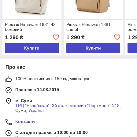
Рюкзак Himawari 1881-43
Рюкзак Himawari 1881
Рюкз
бежевий
camel
рож
1 290
1 290
1 2
₴
₴
Купити
Купити
Про нас
100% позитивних з 159 відгуків за рік
Працює з 14.08.2015
м. Суми
ТРЦ "Евробазар", 3й этаж, магазин "Портмоне" N18,
Суми, Україна
Контакти
Сьогодні працює з 10:00 до 19:00