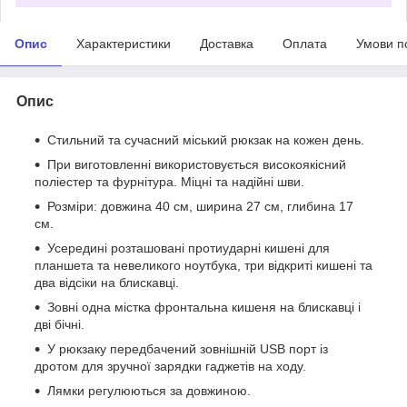
Опис
Характеристики
Доставка
Оплата
Умови п
Опис
Стильний та сучасний міський рюкзак на кожен день.
При виготовленні використовується високоякісний
поліестер та фурнітура. Міцні та надійні шви.
Розміри: довжина 40 см, ширина 27 см, глибина 17
см.
Усередині розташовані протиударні кишені для
планшета та невеликого ноутбука, три відкриті кишені та
два відсіки на блискавці.
Зовні одна містка фронтальна кишеня на блискавці і
дві бічні.
У рюкзаку передбачений зовнішній USB порт із
дротом для зручної зарядки гаджетів на ходу.
Лямки регулюються за довжиною.